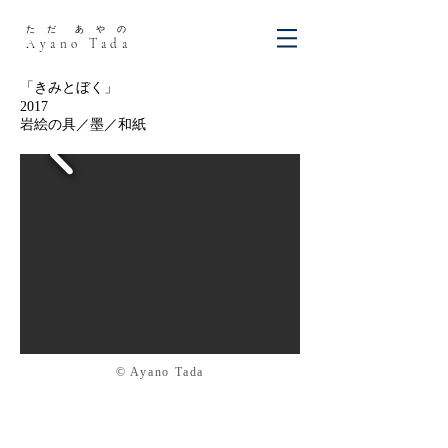
た だ あ や の
Ayano Tada
​「きみとぼく」
2017
​岩絵の具／墨／和紙
© Ayano Tada