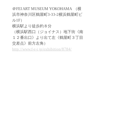
＠FEI ART MUSEUM YOKOHAMA  （横
浜市神奈川区鶴屋町3-33-2横浜鶴屋町ビ
ル1F）
横浜駅より徒歩約８分
（横浜駅西口（ジョイナス）地下街《南
１２番出口》より出て左《鶴屋町３丁目
交差点》前方左角）
http://www.f-e-i.jp/exhibition/8784/