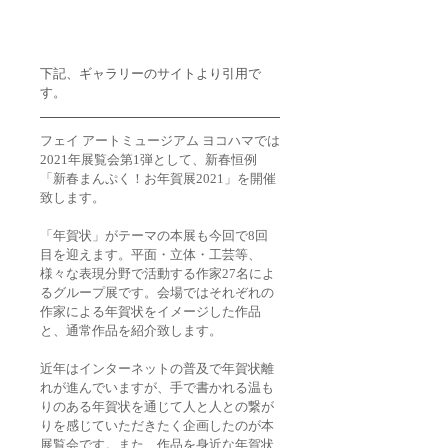
下記、ギャラリーのサイトより引用で
す。
フェイ アートミュージアム ヨコハマでは
2021年展覧会第1弾として、新春恒例
「新春まんぷく！お年賀展2021」を開催
致します。
「年賀状」がテーマの本展も今回で8回
目を迎えます。平面・立体・工芸等、
様々な表現分野で活動する作家27名によ
るグループ展です。会場ではそれぞれの
作家による年賀状をイメージした作品
と、通常作品を紹介致します。
近年はインターネットの普及で年賀状離
れが進んでいますが、手で書かれる温も
りのある年賀状を通じて人と人との繋が
りを感じていただきたく企画したのが本
展覧会です。また、作品を身近な年賀状