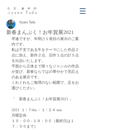
た だ あ や の
Ayano Tada
Ayano Tada
新春まんぷく！お年賀展2021
早速ですが、年明け１発目の展示のご案
内です。
私は干支である牛をテーマにした作品２
点に加え、新作２点、旧作１点の計５点
を出品いたします。
平面から立体まで様々なジャンルの作品
が並び、新春ならではの華やかで見応え
のある展示です。
くれぐれもご無理のない範囲で、足をお
運びください。
「　新春まんぷく！お年賀展2021 」
2021. １ / ７thu  -  １ / ２４ sun
月曜定休
１０：００ - １９：００（最終日は１
７：００まで）